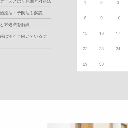
ケースとは？原因と対処法
1
2
3
治療法・予防法も解説
8
9
10
と対処法を解説
15
16
17
歯は治る？向いているケー
22
23
24
29
30