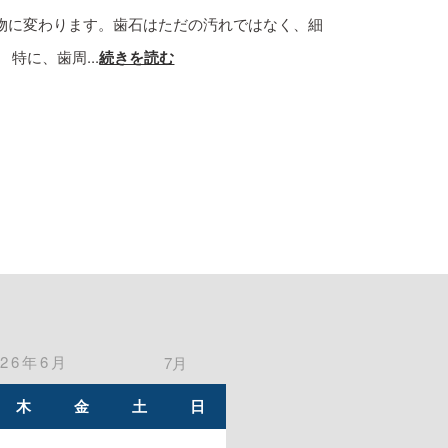
物に変わります。歯石はただの汚れではなく、細
特に、歯周...
続きを読む
026年6月
7月
木
金
土
日