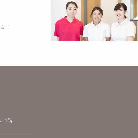
見る
ビル1階