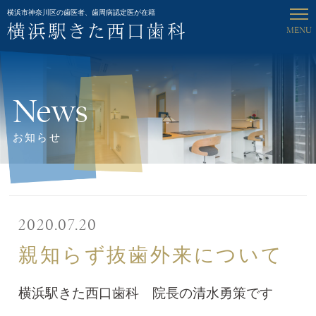
横浜市神奈川区の歯医者、歯周病認定医が在籍
MENU
News
お知らせ
2020.07.20
親知らず抜歯外来について
横浜駅きた西口歯科 院長の清水勇策です